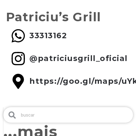
Patriciu’s Grill
33313162
@patriciusgrill_oficial
https://goo.gl/maps/u
...mais