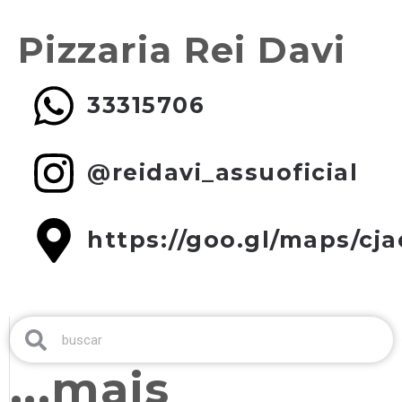
Pizzaria Rei Davi
33315706
@reidavi_assuoficial
https://goo.gl/maps/c
...mais