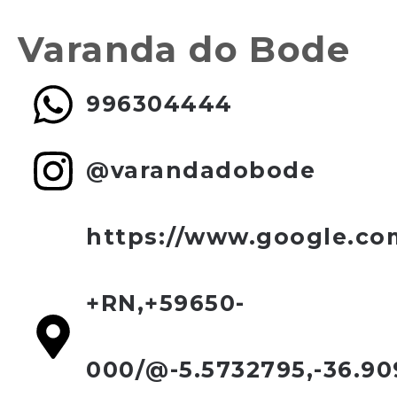
Varanda do Bode
996304444
@varandadobode
https://www.google.c
+RN,+59650-
000/@-5.5732795,-36.90